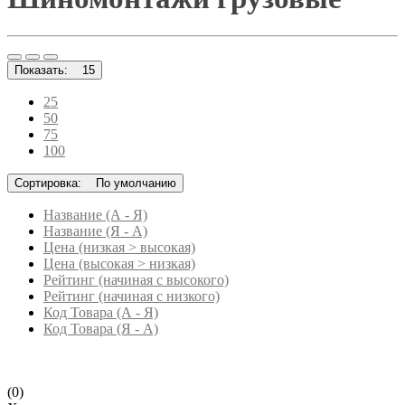
Показать:
15
25
50
75
100
Сортировка:
По умолчанию
Название (А - Я)
Название (Я - А)
Цена (низкая > высокая)
Цена (высокая > низкая)
Рейтинг (начиная с высокого)
Рейтинг (начиная с низкого)
Код Товара (А - Я)
Код Товара (Я - А)
(0)