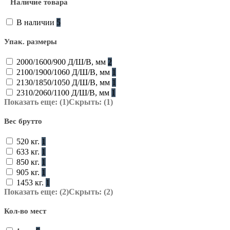
Наличие товара
В наличии
5
Упак. размеры
2000/1600/900 Д/Ш/В, мм
2
2100/1900/1060 Д/Ш/В, мм
1
2130/1850/1050 Д/Ш/В, мм
1
2310/2060/1100 Д/Ш/В, мм
1
Показать еще: (1)
Скрыть: (1)
Вес брутто
520 кг.
1
633 кг.
1
850 кг.
1
905 кг.
1
1453 кг.
1
Показать еще: (2)
Скрыть: (2)
Кол-во мест