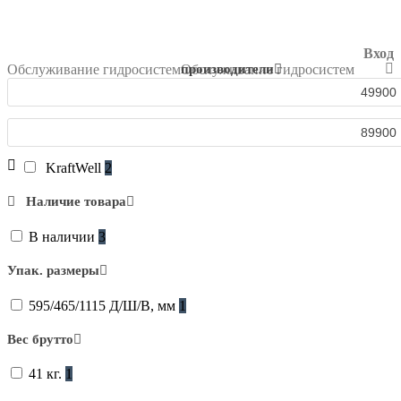
Вход
Обслуживание гидросистем
Обслуживание гидросистем
производители
KraftWell
2
Наличие товара
В наличии
3
Упак. размеры
595/465/1115 Д/Ш/В, мм
1
Вес брутто
41 кг.
1