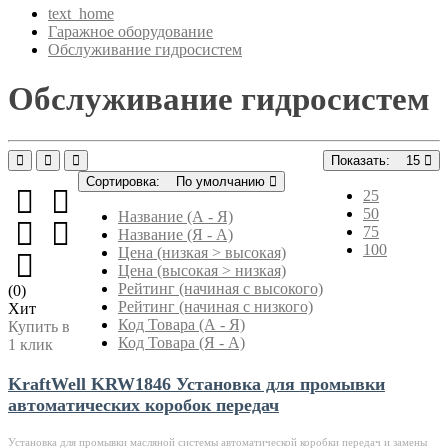
text_home
Гаражное оборудование
Обслуживание гидросистем
Обслуживание гидросистем
Показать:
15
Сортировка:
По умолчанию
25
50
Название (А - Я)
75
Название (Я - А)
100
Цена (низкая > высокая)
Цена (высокая > низкая)
Рейтинг (начиная с высокого)
(0)
Рейтинг (начиная с низкого)
Хит
Код Товара (А - Я)
Купить в
Код Товара (Я - А)
1 клик
KraftWell KRW1846 Установка для промывки
автоматических коробок передач
Установка для промывки масляной системы автоматической коробки передач и замены