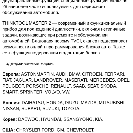
двунаправленные функции, специальные функции, включая
28 наиболее часто используемых для сервисного
обслуживания автомобиля.
THINKTOOL MASTER 2 — современный и функциональный
прибор для полноценной диагностики, включая нетипичные
задачи, возникающие при ремонте и обслуживании
автомобилей. Благодаря новому TVCI, сканер поддерживает
возможности онлайн-программирования блоков авто. Также
есть функции кодирования и адаптации блоков.
Поддерживаемые марки:
Европа:
ASTONMARTIN
,
AUDI
,
BMW
,
CITROEN
,
FERRARI
,
FIAT
,
JAGUAR
,
LANDROVER
,
MASERATI
,
MERCEDES
,
OPEL
,
PEUGEOT
,
PORSCHE
,
RENAULT
,
SAAB
,
SEAT
,
SKODA
,
SMART
,
SPRINTER
,
VOLVO
,
VW
.
Япония:
DAIHATSU
,
HONDA
,
ISUZU
,
MAZDA
,
MITSUBISHI
,
NISSAN
,
SUBARU
,
SUZUKI
,
TOYOTA
.
Корея:
DAEWOO
,
HYUNDAI
,
SSANGYONG
,
KIA
.
США
:
CHRYSLER FORD, GM, CHEVROLET.