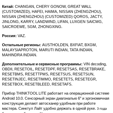
Китай
:
CHANGAN, CHERY GONOW, GREAT WALL
(CUSTOMIZED), HAFEI, HAIMA, NISSAN (ZHENGZHOU),
NISSAN (ZHENGZHOU) (CUSTOMIZED) QOROS, JACTY,
JINLONG, KARRY, LANDWIND, LIFAN, LUXGEN SAICMG,
SAICROEWE, SGM, ZHONGXING.
Россия
:
VAZ.
Остальные
регионы
:
AUSTHOLDEN, BXFIAT, BXGM,
MALAYSIAPROTON, MARUTI INDIAN, TATA INDIAN,
MAHINDRA INDIAN.
Дополнительные
и
сервисные
программы
:
VIN decoding,
OBDII, RESETOIL, RESETDPF, RESETSAS, RESETBRAKE,
RESETBMS, RESETTPMS, RESETSUS, RESETSUN,
RESETINJEC, RESETIMMO, RESETETS, RESETEGR,
RESETBOX, RESETBLEED, RESETAFS.
Прибор THINKTOOL LITE работает на операционной системе
Android 10.0. Сенсорный экран диагональю 6″ и эргономичная
конструкция делают автосканер удобным при работе
мастера. Синктул Лайт удобно держать в одной руке.
3 года